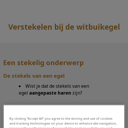
Verstekelen bij de witbuikegel
Zoek
Zoek
Een stekelig onderwerp
De stekels van een egel
Wist je dat de stekels van een
egel
aangepaste haren
zijn?
Net als haar zijn de stekels opgebouwd
uit
keratine
.
By clicking “Accept All” you agree to the storing and use of cookies
and tracking technologies on your device to enhance site navigation,