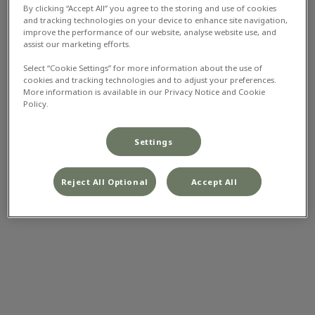
Afhankelijk van de situatie wordt uw dier óf bij ons op
By clicking “Accept All” you agree to the storing and use of cookies
and tracking technologies on your device to enhance site navigation,
de praktijk geholpen, óf u wordt doorverwezen naar
improve the performance of our website, analyse website use, and
Dierenziekenhuis Nieuwegein.
assist our marketing efforts.
Select “Cookie Settings” for more information about the use of
Het adres van Evidensia Dierenziekenhuis
cookies and tracking technologies and to adjust your preferences.
Nieuwegein:
More information is available in our Privacy Notice and Cookie
Policy.
Nijverheidsweg 1b
Settings
3433 NP Nieuwegein
Reject All Optional
Accept All
Telefoonnummer:
030 - 202 70 7
0