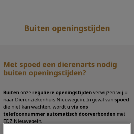
Buiten openingstijden
Zoek
Zoek
Met spoed een dierenarts nodig
buiten openingstijden?
Buiten
onze
reguliere openingstijden
verwijzen wij u
naar Dierenziekenhuis Nieuwegein. In geval van
spoed
die niet kan wachten, wordt u
via ons
telefoonnummer automatisch doorverbonden
met
EDZ Nieuwegein.