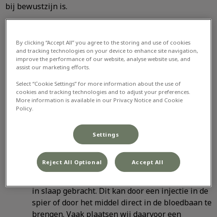
bij bewustzijn is.
Algehele narcose
By clicking “Accept All” you agree to the storing and use of cookies
Bij een algehele narcose verliest uw dier
and tracking technologies on your device to enhance site navigation,
het
bewustzijn
totaal. Het voelt geen pijn en heeft later
improve the performance of our website, analyse website use, and
assist our marketing efforts.
geen herinnering aan de ingreep. Een algehele narcose
of anesthesie wordt
stapsgewijs
opgebouwd. De keuze
Select “Cookie Settings” for more information about the use of
van de middelen wordt bepaald aan de hand van het
cookies and tracking technologies and to adjust your preferences.
More information is available in our Privacy Notice and Cookie
pre-anesthetisch onderzoek.
Policy.
In de eerste fase geven we een
pre-
medicatie
aan uw dier, die bestaat meestal uit
Settings
een combinatie van een rustgevend en
pijnstillend middel.
Reject All Optional
Accept All
Bij de
inleiding
wordt uw dier daadwerkelijk
in slaap gebracht. Dit kan door een injectie in de
spier of door het middel direct in de bloedbaan te
brengen. Vaak plaatsen wij daarvoor een