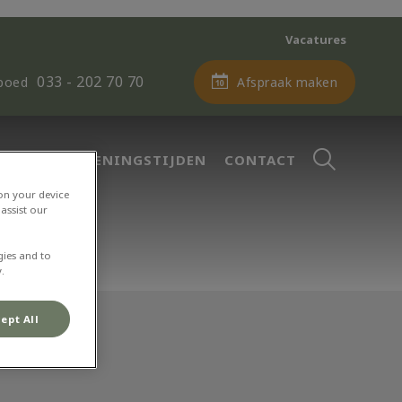
Vacatures
033 - 202 70 70
Afspraak maken
poed
Zoek
BUITEN OPENINGSTIJDEN
CONTACT
 on your device
assist our
Zoek
gies and to
.
ept All