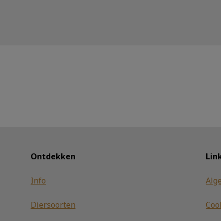
Ontdekken
Lin
Info
Alg
Diersoorten
Coo